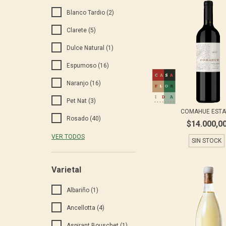
Blanco Tardio (2)
Clarete (5)
Dulce Natural (1)
Espumoso (16)
Naranjo (16)
Pet Nat (3)
COMAHUE ESTA
Rosado (40)
$14.000,0
VER TODOS
SIN STOCK
Varietal
Albariño (1)
Ancellotta (4)
Aspirant Bouschet (1)