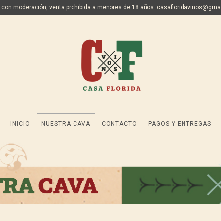
 con moderación, venta prohibida a menores de 18 años.
casafloridavinos@gma
INICIO
NUESTRA CAVA
CONTACTO
PAGOS Y ENTREGAS