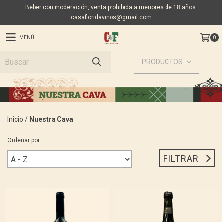
Beber con moderación, venta prohibida a menores de 18 años.
casafloridavinos@gmail.com
MENÚ
0
PRODUCTOS
Inicio
/
Nuestra Cava
Ordenar por
FILTRAR