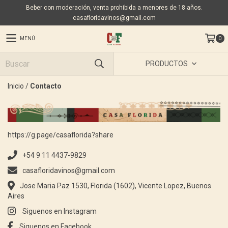
Beber con moderación, venta prohibida a menores de 18 años.
casafloridavinos@gmail.com
MENÚ
0
PRODUCTOS
Inicio
/
Contacto
https://g.page/casaflorida?share
+54 9 11 4437-9829
casafloridavinos@gmail.com
Jose Maria Paz 1530, Florida (1602), Vicente Lopez, Buenos
Aires
Siguenos en Instagram
Siguenos en Facebook