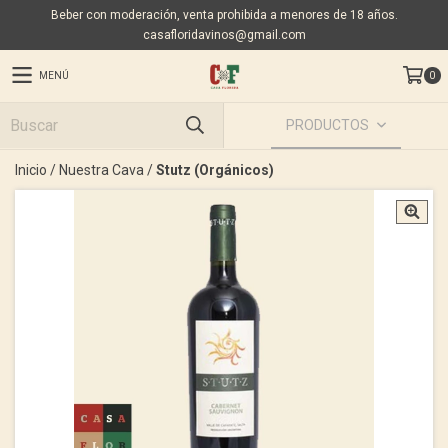
Beber con moderación, venta prohibida a menores de 18 años.
casafloridavinos@gmail.com
MENÚ
0
PRODUCTOS
Inicio
/
Nuestra Cava
/
Stutz (Orgánicos)