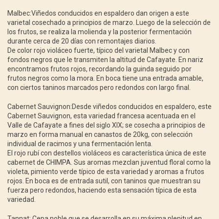
Malbec:Viñedos conducidos en espaldero dan origen a este
varietal cosechado a principios de marzo. Luego de la selección de
los frutos, se realiza la molienda y la posterior fermentación
durante cerca de 20 días con remontajes diarios.
De color rojo violáceo fuerte, típico del varietal Malbec y con
fondos negros que le transmiten la altitud de Cafayate. En nariz
encontramos frutos rojos, recordando la guinda seguido por
frutos negros como la mora. En boca tiene una entrada amable,
con ciertos taninos marcados pero redondos con largo final.
Cabernet Sauvignon:Desde viñedos conducidos en espaldero, este
Cabernet Sauvignon, esta variedad francesa acentuada en el
Valle de Cafayate a fines del siglo XIX; se cosecha a principios de
marzo en forma manual en canastos de 20kg, con selección
individual de racimos y una fermentación lenta.
El rojo rubí con destellos violáceos es característica única de este
cabernet de CHIMPA. Sus aromas mezclan juventud floral como la
violeta, pimiento verde típico de esta variedad y aromas a frutos
rojos. En boca es de entrada sutil, con taninos que muestran su
fuerza pero redondos, haciendo esta sensación típica de esta
variedad.
Tannat: Cepa noble que se desarrolla en su máxima plenitud en