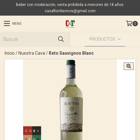
Beber con moderación, venta prohibida a menores de 18 años.
casafloridavinos@gmail.com
MENÚ
0
PRODUCTOS
Inicio
/
Nuestra Cava
/
Reto Sauvignon Blanc