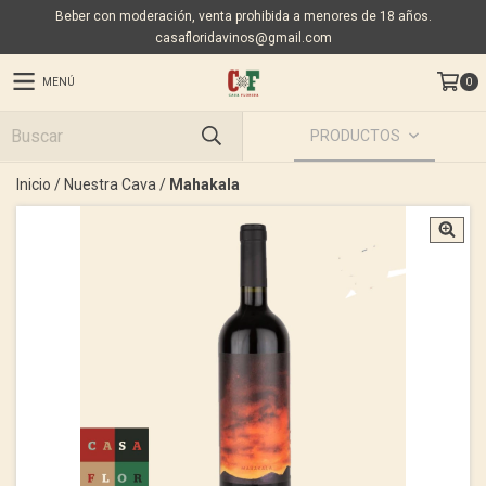
Beber con moderación, venta prohibida a menores de 18 años.
casafloridavinos@gmail.com
MENÚ
0
PRODUCTOS
Inicio
/
Nuestra Cava
/
Mahakala