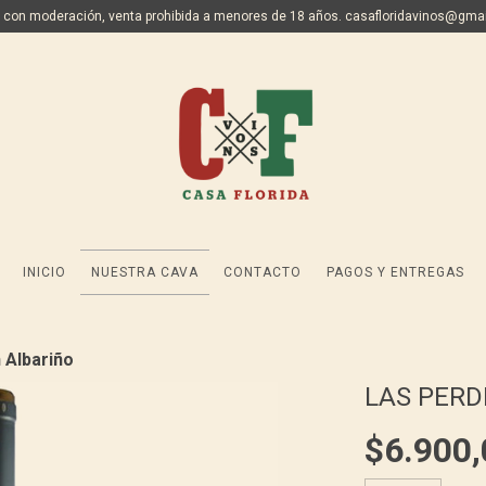
 con moderación, venta prohibida a menores de 18 años.
casafloridavinos@gma
INICIO
NUESTRA CAVA
CONTACTO
PAGOS Y ENTREGAS
 Albariño
LAS PERD
$6.900,