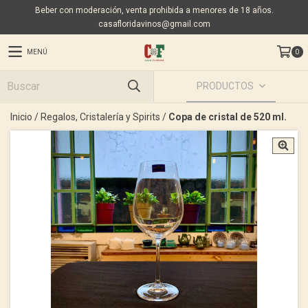
Beber con moderación, venta prohibida a menores de 18 años.
casafloridavinos@gmail.com
MENÚ
0
PRODUCTOS
Inicio
/
Regalos, Cristalería y Spirits
/
Copa de cristal de 520 ml.