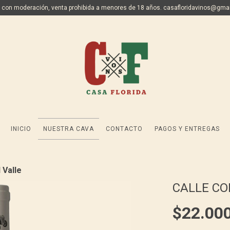
 con moderación, venta prohibida a menores de 18 años.
casafloridavinos@gma
INICIO
NUESTRA CAVA
CONTACTO
PAGOS Y ENTREGAS
 Valle
CALLE CO
$22.00