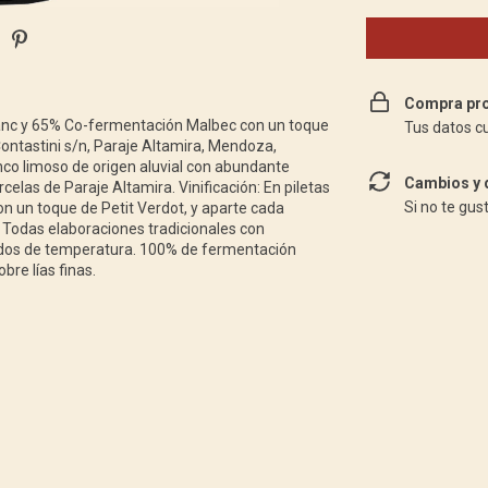
Compra pro
anc y 65% Co-fermentación Malbec con un toque
Tus datos c
Contastini s/n, Paraje Altamira, Mendoza,
nco limoso de origen aluvial con abundante
Cambios y 
celas de Paraje Altamira. Vinificación: En piletas
Si no te gus
n un toque de Petit Verdot, y aparte cada
Todas elaboraciones tradicionales con
rados de temperatura. 100% de fermentación
bre lías finas.