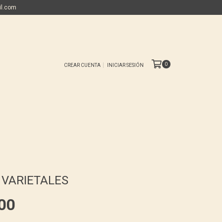
il.com
0
CREAR CUENTA
INICIAR SESIÓN
 VARIETALES
00